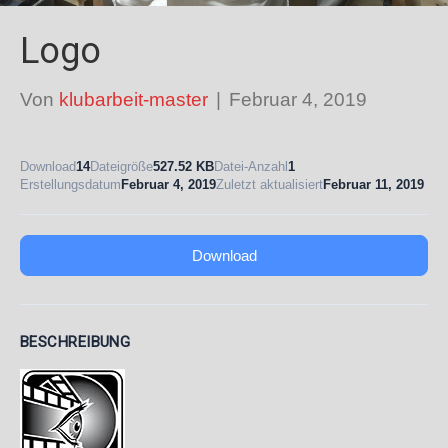
Logo
Von
klubarbeit-master
|
Februar 4, 2019
Download
14
Dateigröße
527.52 KB
Datei-Anzahl
1
Erstellungsdatum
Februar 4, 2019
Zuletzt aktualisiert
Februar 11, 2019
Download
BESCHREIBUNG