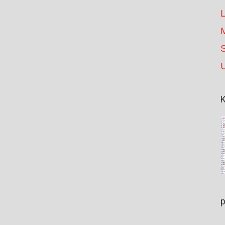
S
K
p