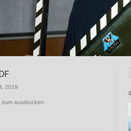
PDF
4, 2019
S
F zum ausdrucken