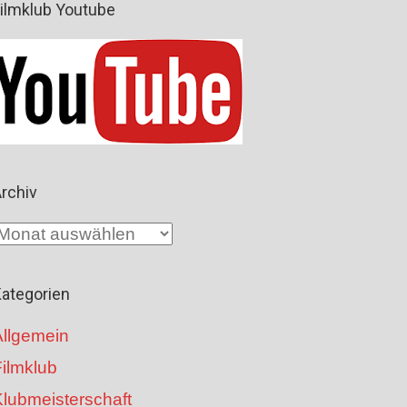
ilmklub Youtube
rchiv
A
c
ategorien
h
Allgemein
v
ilmklub
Klubmeisterschaft