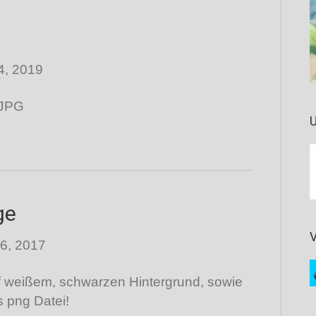
4, 2019
 JPG
U
ge
6, 2017
f weißem, schwarzen Hintergrund, sowie
s png Datei!