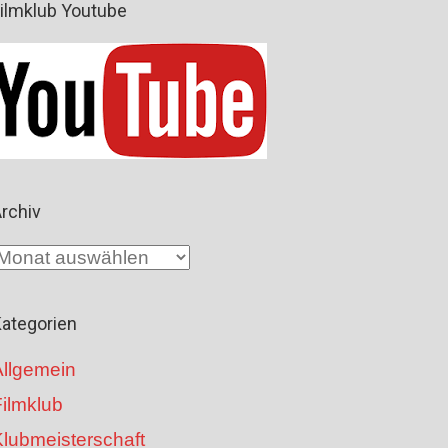
ilmklub Youtube
rchiv
A
c
ategorien
h
Allgemein
v
ilmklub
Klubmeisterschaft