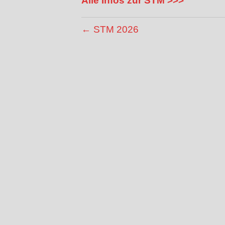
Alle Infos zur STM >>>
← STM 2026