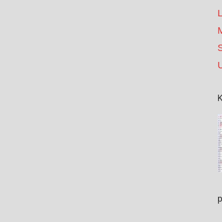
S
K
p