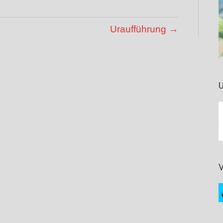
Uraufführung →
U