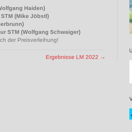
Wolfgang Haiden)
r STM (Mike Jöbstl)
berbrunn)
 zur STM (Wolfgang Schwaiger)
ch der Preisverleihung!
U
Ergebnisse LM 2022 →