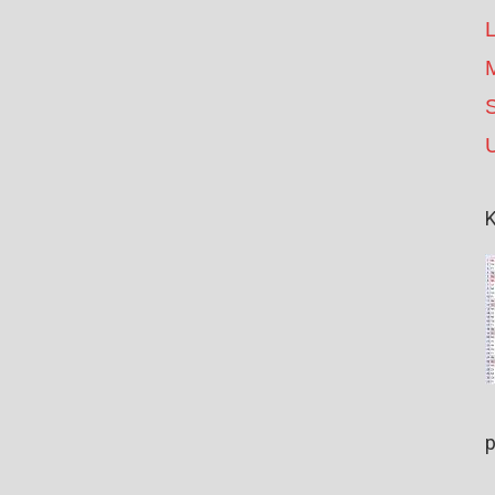
S
K
p