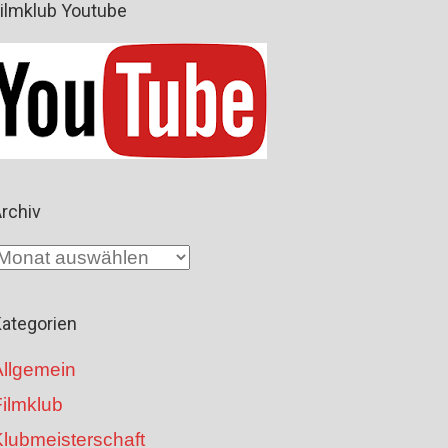
ilmklub Youtube
rchiv
A
c
ategorien
h
Allgemein
v
ilmklub
Klubmeisterschaft