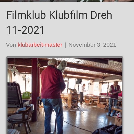
Filmklub Klubfilm Dreh
11-2021
Von
klubarbeit-master
|
November 3, 2021