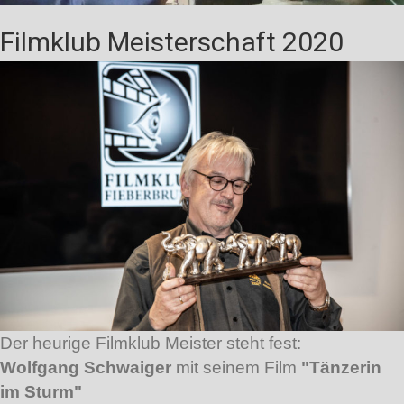
Filmklub Meisterschaft 2020
Der heurige Filmklub Meister steht fest:
Wolfgang Schwaiger
mit seinem Film
"Tänzerin
im Sturm"