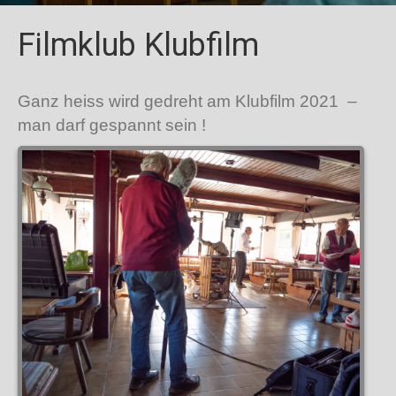
Filmklub Klubfilm
Ganz heiss wird gedreht am Klubfilm 2021 –
man darf gespannt sein !