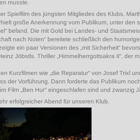
en musste.
er Spielfilm des jüngsten Mitgliedes des Klubs, Mart
m erhielt große Anerkennung vom Publikum, unter den
“ befand. Die mit Gold bei Landes- und Staatsmeis
haft nach Noten“ bereitete schließlich den humorigen
“ zeigte ein paar Versionen des „mit Sicherheit“ be
Heinz Jöbstls. Thriller „Himmelherrgottsakra II“, der
n Kurzfilmen wie „die Reparatur“ von Josef Trixl und
s der Vorführung. Dann forderte das Publikum noc
eim Film „Ben Hur“ eingeschlafen sind und zwanzig 
sehr erfolgreicher Abend für unseren Klub.